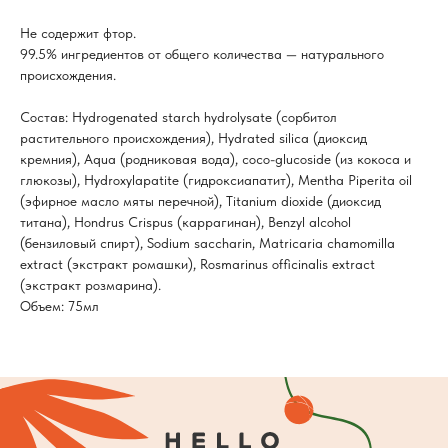
Не содержит фтор.
99.5% ингредиентов от общего количества — натурального
происхождения.
Состав: Hydrogenated starch hydrolysate (сорбитол
растительного происхождения), Hydrated silica (диоксид
кремния), Aqua (родниковая вода), coco-glucoside (из кокоса и
глюкозы), Hydroxylapatite (гидроксиапатит), Mentha Piperita oil
(эфирное масло мяты перечной), Titanium dioxide (диоксид
титана), Hondrus Crispus (каррагинан), Benzyl alcohol
(бензиловый спирт), Sodium saccharin, Matricaria chamomilla
extract (экстракт ромашки), Rosmarinus officinalis extract
(экстракт розмарина).
Объем: 75мл