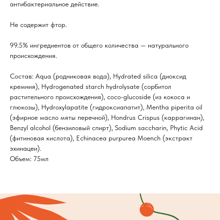
антибактериальное действие.
Не содержит фтор.
99.5% ингредиентов от общего количества — натурального
происхождения.
Состав: Aqua (родниковая вода), Hydrated silica (диоксид
кремния), Hydrogenated starch hydrolysate (сорбитол
растительного происхождения), coco-glucoside (из кокоса и
глюкозы), Hydroxylapatite (гидроксиапатит), Mentha piperita oil
(эфирное масло мяты перечной), Hondrus Crispus (каррагинан),
Benzyl alcohol (бензиловый спирт), Sodium saccharin, Phytic Acid
(фитиновая кислота), Echinacea purpurea Moench (экстракт
эхинацеи).
Объем: 75мл