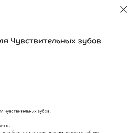
для Чувствительных зубов
я чувствительных зубов.
енты:
способная к высокому проникновению в зубную