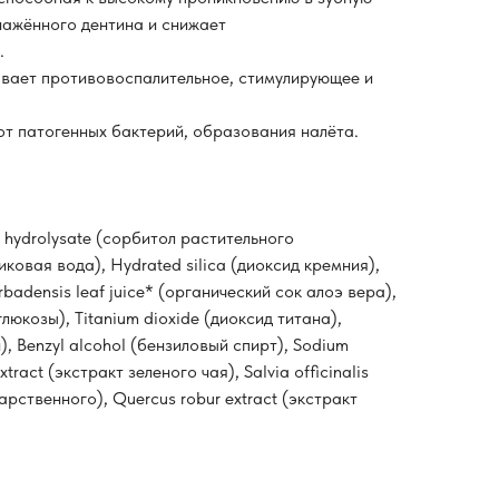
нажённого дентина и снижает
.
ывает противовоспалительное, стимулирующее и
т патогенных бактерий, образования налёта.
 hydrolysate (сорбитол растительного
ковая вода), Hydrated silica (диоксид кремния),
rbadensis leaf juice* (органический сок алоэ вера),
глюкозы), Titanium dioxide (диоксид титана),
, Benzyl alcohol (бензиловый спирт), Sodium
xtract (экстракт зеленого чая), Salvia officinalis
арственного), Quercus robur extract (экстракт