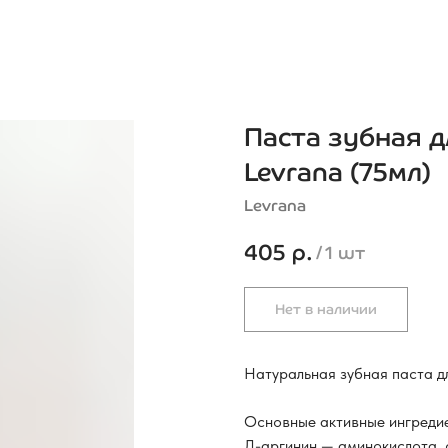
Паста зубная 
Levrana (75мл)
Levrana
405
р.
/
1 шт
Нет в наличии
Натуральная зубная паста дл
Основные активные ингреди
Л-аргинин — аминокислота, 