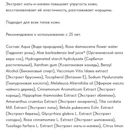
Экстракт мать-и-мачехи повышает упругость кожи,
восстанавливает её эластичность, разглаживает морщины.
Подходит для всех типов кожи.
Рекомендовано к использованию с 25 лет.
Состав: Aqua (Вода природная), Rosa damascena flower water
(Гидролат розы), Aloe barbadensis leaf juice* (Органический алоэ
вера сок), Hydrogenated starch hydrolysate (Сорбитол
растительный), Xanthan gum (Ксантановая камедь), Benzyl
Alcohol (Бензиловый спирт), Vaccinium Vitis Idaea extract
(Экстракт брусники), Tocopherol (Витамин Е), Sodium Hyaluronate
(Гиалуроновая кислота), Melaleuca Alternifolia oil (Эфирное масло
чайного дерева), Cinnamonum Aromaticum Extract (Экстракт
корицы), Hippophae rhamnoides Extract (Экстракт облепихи),
Amaranthus cruentus Extract (Экстракт амаранта), Tilia cordata
Mill. Extract (Экстракт липы), Betula pubescens Echr. Extract
(Экстракт березы), Glycyrrhiza glabra L. Extract (Экстракт
солодки), Rosa cinnamomea L. Extract (Экстракт шиповника),
Tussilago farfara L. Extract (Экстракт мать-и-мачехи), Citrus limon