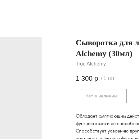
Сыворотка для ли
Alchemy (30мл)
True Alchemy
1 300
р.
/
1 шт
Нет в наличии
Обладает смягчающим дейст
функцию кожи и её способнос
Способствует усвоению други
повышает защитную функцию