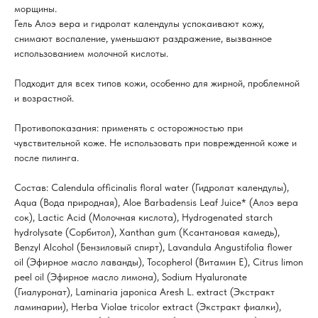
морщины.
Гель Алоэ вера и гидролат календулы успокаивают кожу,
снимают воспаление, уменьшают раздражение, вызванное
использованием молочной кислоты.
Подходит для всех типов кожи, особенно для жирной, проблемной
и возрастной.
Противопоказания: применять с осторожностью при
чувствительной коже. Не использовать при поврежденной коже и
после пилинга.
Состав: Calendula officinalis floral water (Гидролат календулы),
Aqua (Вода природная), Aloe Barbadensis Leaf Juice* (Алоэ вера
сок), Lactic Acid (Молочная кислота), Hydrogenated starch
hydrolysate (Сорбитол), Xanthan gum (Ксантановая камедь),
Benzyl Alcohol (Бензиловый спирт), Lavandula Angustifolia flower
oil (Эфирное масло лаванды), Tocopherol (Витамин Е), Citrus limon
peel oil (Эфирное масло лимона), Sodium Hyaluronate
(Гиалуронат), Laminaria japonica Aresh L. extract (Экстракт
ламинарии), Herba Violae tricolor extract (Экстракт фиалки),