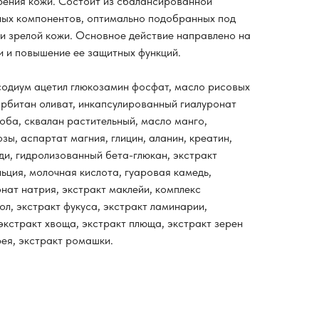
ения кожи. Состоит из сбалансированной
ных компонентов, оптимально подобранных под
и зрелой кожи. Основное действие направлено на
и и повышение ее защитных функций.
исодиум ацетил глюкозамин фосфат, масло рисовых
орбитан оливат, инкапсулированный гиалуронат
оба, сквалан растительный, масло манго,
зы, аспартат магния, глицин, аланин, креатин,
ди, гидролизованный бета-глюкан, экстракт
ьция, молочная кислота, гуаровая камедь,
нат натрия, экстракт маклейи, комплекс
л, экстракт фукуса, экстракт ламинарии,
экстракт хвоща, экстракт плюща, экстракт зерен
фея, экстракт ромашки.