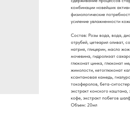
сдерживание процессов стар
комбинации новейших актив
физиологические потребност
усиление увлажненности кож
Состав: Розы вода, вода, д
отрубей, цетеарил оливат, с
натрия, глицерин, масло жож
мочевина, гидролизат сахаро
глюконат цинка, глюконат ме
жимолости, кетоглюконат кал
ксантановая камедь, гиалуро
токоферолов, бета-ситостеро
экстракт конского каштана, 
кофе, экстракт побегов шал
Объем: 20мл