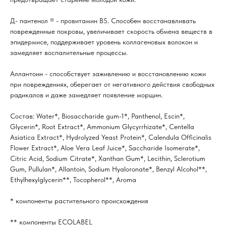
Д- пантенол ® - провитамин В5. Способен восстанавливать
поврежденные покровы, увеличивает скорость обмена веществ в
эпидермисе, поддерживает уровень коллагеновых волокон и
замедляет воспалительные процессы.
Аллантоин - способствует заживлению и восстановлению кожи
при повреждениях, оберегает от негативного действия свободных
радикалов и даже замедляет появление морщин.
Состав: Water*, Biosaccharide gum-1*, Panthenol, Escin*,
Glycerin*, Root Extract*, Ammonium Glycyrrhizate*, Centella
Asiatica Extract*, Hydrolyzed Yeast Protein*, Calendula Officinalis
Flower Extract*, Aloe Vera Leaf Juice*, Saccharide Isomerate*,
Citric Acid, Sodium Citrate*, Xanthan Gum*, Lecithin, Sclerotium
Gum, Pullulan*, Allantoin, Sodium Hyaloronate*, Benzyl Alcohol**,
Ethylhexylglycerin**, Tocopherol**, Aroma
* компоненты растительного происхождения
** компоненты ECOLABEL