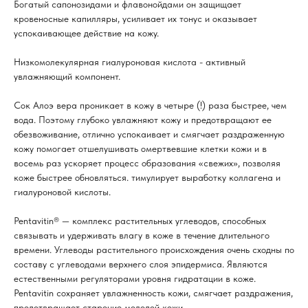
Богатый сапонозидами и флавонойдами он защищает
кровеносные капилляры, усиливает их тонус и оказывает
успокаивающее действие на кожу.
Низкомолекулярная гиалуроновая кислота - активный
увлажняющий компонент.
Сок Алоэ вера проникает в кожу в четыре (!) раза быстрее, чем
вода. Поэтому глубоко увлажняют кожу и предотвращают ее
обезвоживание, отлично успокаивает и смягчает раздраженную
кожу помогает отшелушивать омертвевшие клетки кожи и в
восемь раз ускоряет процесс образования «свежих», позволяя
коже быстрее обновляться. тимулирует выработку коллагена и
гиалуроновой кислоты.
Pentavitin® — комплекс растительных углеводов, способных
связывать и удерживать влагу в коже в течение длительного
времени. Углеводы растительного происхождения очень сходны по
составу с углеводами верхнего слоя эпидермиса. Являются
естественными регуляторами уровня гидратации в коже.
Pentavitin сохраняет увлажненность кожи, смягчает раздражения,
предотвращает старение молодой кожи.