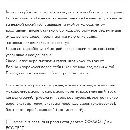
Кожа на губах очень тонкая и нуждается в особой защите и уходе.
Бальзам для губ Lavender позволит легко и безопасно ухаживать
за нежной кожей губ. Защищает зимой от холода, летом
восстановит после активного солнца. Это отличное решение для
ежедневного ухода, профилактика и лечение сухих,
потрескавшихся и обветренных губ.
Лаванда способствует быстрой регенерации кожи, оказывает
успокаивающее действие.
Овес и алое вера питают и увлажняют кожу, смягчают.
Бальзам зарекомендовал себя и как основа под макияж губ.
Помада держится лучше, более ровным слоем.
Состав: масло рисовых отрубей, масло авокадо, масло ореха
макадамии, масло какао, масло карите, воск пчелиный, воск
канделильский, трибехенин1, воск карнаубский, экстракт алоэ
вера, экстракт овса, экстракт лаванды, смесь токоферолов1,
бета-ситостерол1, сквален1 (растительный).
[1] компонент сертифицирован стандартом COSMOS и/или
ECOCERT.