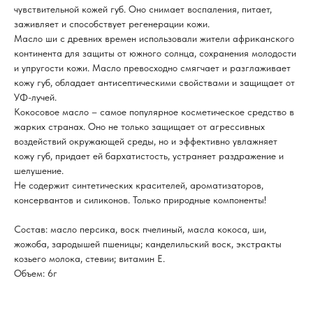
чувствительной кожей губ. Оно снимает воспаления, питает,
заживляет и способствует регенерации кожи.
Масло ши с древних времен использовали жители африканского
континента для защиты от южного солнца, сохранения молодости
и упругости кожи. Масло превосходно смягчает и разглаживает
кожу губ, обладает антисептическими свойствами и защищает от
УФ-лучей.
Кокосовое масло – самое популярное косметическое средство в
жарких странах. Оно не только защищает от агрессивных
воздействий окружающей среды, но и эффективно увлажняет
кожу губ, придает ей бархатистость, устраняет раздражение и
шелушение.
Не содержит синтетических красителей, ароматизаторов,
консервантов и силиконов. Только природные компоненты!
Состав: масло персика, воск пчелиный, масла кокоса, ши,
жожоба, зародышей пшеницы; канделильский воск, экстракты
козьего молока, стевии; витамин Е.
Объем: 6г