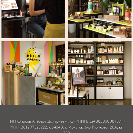
ИП Фирсов Альберт Дмитриевич, ОГРНИП: 324385000087571,
ИНН: 381297525222, 664043. г. Иркутск, б-р Рябикова, 20А, кв.