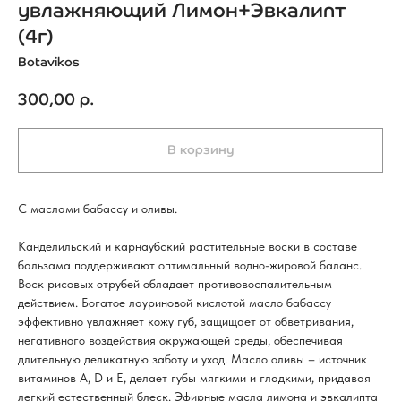
увлажняющий Лимон+Эвкалипт
(4г)
Botavikos
300,00
р.
В корзину
С маслами бабассу и оливы.
Канделильский и карнаубский растительные воски в составе
бальзама поддерживают оптимальный водно-жировой баланс.
Воск рисовых отрубей обладает противовоспалительным
действием. Богатое лауриновой кислотой масло бабассу
эффективно увлажняет кожу губ, защищает от обветривания,
негативного воздействия окружающей среды, обеспечивая
длительную деликатную заботу и уход. Масло оливы – источник
витаминов A, D и E, делает губы мягкими и гладкими, придавая
легкий естественный блеск. Эфирные масла лимона и эвкалипта