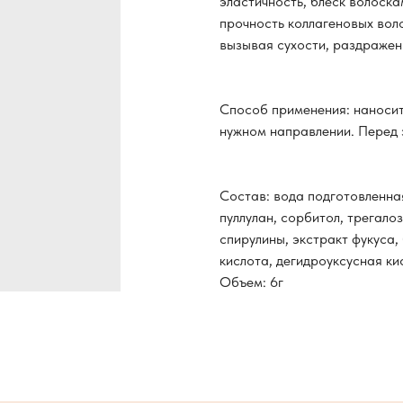
эластичность, блеск волоска
прочность коллагеновых воло
вызывая сухости, раздражен
Способ применения: наносит
нужном направлении. Перед 
Состав: вода подготовленна
пуллулан, сорбитол, трегало
спирулины, экстракт фукуса,
кислота, дегидроуксусная ки
Объем: 6г