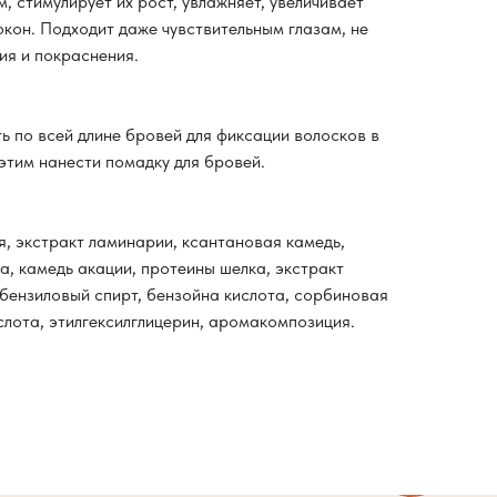
м, стимулирует их рост, увлажняет, увеличивает
кон. Подходит даже чувствительным глазам, не
ия и покраснения.
ь по всей длине бровей для фиксации волосков в
этим нанести помадку для бровей.
я, экстракт ламинарии, ксантановая камедь,
за, камедь акации, протеины шелка, экстракт
 бензиловый спирт, бензойна кислота, сорбиновая
слота, этилгексилглицерин, аромакомпозиция.