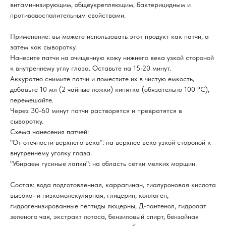
витаминизирующим, общеукрепляющим, бактерицидным и
противовоспалительным свойствами.
Применение: вы можете использовать этот продукт как патчи, а
затем как сыворотку.
Нанесите патчи на очищенную кожу нижнего века узкой стороной
к внутреннему углу глаза. Оставьте на 15-20 минут.
Аккуратно снимите патчи и поместите их в чистую емкость,
добавьте 10 мл (2 чайные ложки) кипятка (обязательно 100 °С),
перемешайте.
Через 30-60 минут патчи растворятся и превратятся в
сыворотку.
Схема нанесения патчей:
"От отечности верхнего века": на верхнее веко узкой стороной к
внутреннему уголку глаза.
"Убираем гусиные лапки": на область сетки мелких морщин.
Состав: вода подготовленная, каррагинан, гиалуроновая кислота
высоко- и низкомолекулярная, глицерин, коллаген,
гидрогенизированные пептиды люцерны, Д-пантенол, гидролат
зеленого чая, экстракт лотоса, бензиловый спирт, бензойная