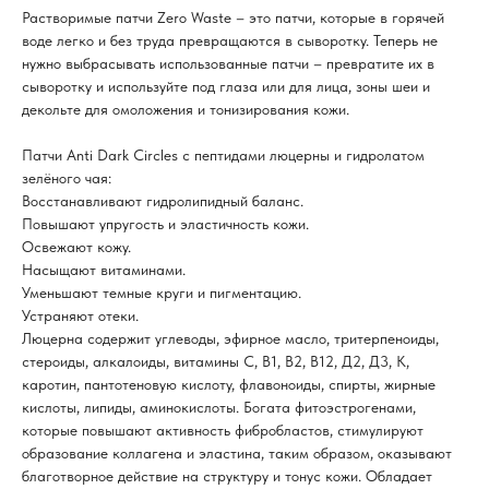
Растворимые патчи Zero Waste – это патчи, которые в горячей
воде легко и без труда превращаются в сыворотку. Теперь не
нужно выбрасывать использованные патчи – превратите их в
сыворотку и используйте под глаза или для лица, зоны шеи и
декольте для омоложения и тонизирования кожи.
Патчи Anti Dark Circles с пептидами люцерны и гидролатом
зелёного чая:
Восстанавливают гидролипидный баланс.
Повышают упругость и эластичность кожи.
Освежают кожу.
Насыщают витаминами.
Уменьшают темные круги и пигментацию.
Устраняют отеки.
Люцерна содержит углеводы, эфирное масло, тритерпеноиды,
стероиды, алкалоиды, витамины С, В1, В2, В12, Д2, Д3, К,
каротин, пантотеновую кислоту, флавоноиды, спирты, жирные
кислоты, липиды, аминокислоты. Богата фитоэстрогенами,
которые повышают активность фибробластов, стимулируют
образование коллагена и эластина, таким образом, оказывают
благотворное действие на структуру и тонус кожи. Обладает