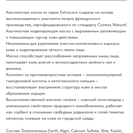
Альгинатные маски из серии Extracare созданы на основе
высокоочищенного альгината натрия французского
производства, сертифицировонного по стандарту Cosmos Natural.
Альгинатная моделирующая маска с выраженным увлажняющим
и повышающим тургор кожи действием.
Незаменима для укрепления эластин-коллагенового каркаса
кожи и моделирования чёткого овала лица.
Маска способствует расслаблению напряженных мышц лица,
напитывает кожу влагой и антиоксидантами зелёного чая и
донника.
Комплекс из противовозрастных активов – низкомолекулярной
гиалуроновой кислоты и кетоглюконата кальция –
восстанавливает внутреннюю структуру кожи в местах
образования морщин.
Высококачественный альгинат натрия – морской полисахарид с
уникальными свойствами природного ионообменника, работает
как сорбент в отношении свободных радикалов и солей тяжелых
металлов, осевших на коже из городской среды.
Состав: Diatomaceous Earth, Algin, Calcium Sulfate, Illite, Kaolin,