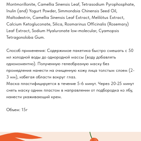
Montmorillonite, Camellia Sinensis Leaf, Tetrasodium Pyrophosphate,
Inulin (and) Yogurt Powder, Simmondsia Chinensis Seed Oil,
Maltodextrin, Camellia Sinensis Leaf Extract, Melilótus Extract,
Calcium Ketogluconate, Silica, Rosmarinus Officinalis (Rosemary)
Leaf Extract, Sodium Hyaluronate low-molecular, Cyamopsis
Tetragonoloba Gum.
Способ применения: Содержимое пакетика быстро смешать с 50
мл холодной воды до однородной массы (воду добавлять
одномоментно). Полученную гелеобразную маску без
промедления нанести на очищенную кожу лица толстым слоем (2-
3 мм), избегая области вокруг глаз.
Маска пластифицируется в течение 5-6 минут. Через 20-25 минут
снять маску одним пластом в направлении от подбородка ко лбу,
нанести ухаживающий крем.
Объем: 15г