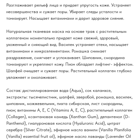
Разглаживает рельеф лица и придает упругость коже. Устраняет
несовершенства и сужает поры. Убирает следы усталости и
тонизирует. Насыщает витаминами и дарит здоровое сияние.
Натуральная тканевая маска на основе трав с растительным
коллагеном моментально придает коже свежий, здоровый,
ухоженный и сияющий вид. Василек устраняет отеки, насыщает
витаминами и микроэлементами. Ромашка снимает
раздражение, смягчает и успокаивает. Шиповник, смородина
тонизируют и укрепляют кожу. Пион обладает лифтинг- эффектом.
Шалфей очищает и сужает поры. Растительный коллаген глубоко
увлажняет и омолаживает.
Состав: дистиллированная вода (Aqua), сок каланхоэ,
экстракты: тысячелистник, шалфей, зверобой, ромашка, василек,
шиповник, можжевельник, пихта сибирская, лист смородины,
пион; витамины А, Е, С (Vitamins A, Е, С), растительный коллаген
(Collagen), ксантановая камедь (Xanthan Gum), депантенол (D-
Panthenol), гиалуроновая кислота (Hyaluronic Acid), цитрат
серебра (Silver Citrate), эфирное масло ванили (Vanilla Planifolia
(Vanilla) essential fruit oil), эфирное масло лаванды (Lavender Oil