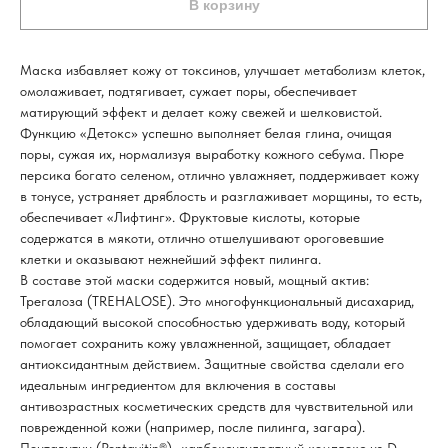
В корзину
Маска избавляет кожу от токсинов, улучшает метаболизм клеток,
омолаживает, подтягивает, сужает поры, обеспечивает
матирующий эффект и делает кожу свежей и шелковистой.
Функцию «Детокс» успешно выполняет белая глина, очищая
поры, сужая их, нормализуя выработку кожного себума. Пюре
персика богато селеном, отлично увлажняет, поддерживает кожу
в тонусе, устраняет дряблость и разглаживает морщины, то есть,
обеспечивает «Лифтинг». Фруктовые кислоты, которые
содержатся в мякоти, отлично отшелушивают ороговевшие
клетки и оказывают нежнейший эффект пилинга.
В составе этой маски содержится новый, мощный актив:
Трегалоза (TREHALOSE). Это многофункциональный дисахарид,
обладающий высокой способностью удерживать воду, который
помогает сохранить кожу увлажненной, защищает, обладает
антиоксидантным действием. Защитные свойства сделали его
идеальным ингредиентом для включения в составы
антивозрастных косметических средств для чувствительной или
поврежденной кожи (например, после пилинга, загара).