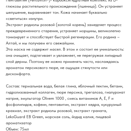
Пентавитин (Pentavitin®)- карбоксигидратный комплекс из D-
глюкозы растительного происхождения (пшеница). Он устраняет
шелушение, выравнивает тон. Кожа начинает буквально
«светиться» изнутри.
Экстракт родиолы розовой (золотой корень) замедляет процесс
преждевременного старения, устраняет морщины, великолепно
тонизирует и способствует быстрой регенерации. Его родина –
Алтай, и мы получаем его свежайшим.
Эта маска не содержит масел. В этом и состоит ее уникальность:
она очищает, подтягивает и увлажняет, не перегружая липидный
слой дермы. Поэтому ее можно применять часто, наслаждаясь
ароматом персикового пюре, не ощущая стянутости или
дискомфорта.
Состав: термальная вода, белая глина, яблочный пектин, бетаин,
гидролизованный коллаген, пюре персика, трегалоза, гиалуронат
натрия, эмульгатор Olivem 1000 , смесь витаминов А, Е, F и
фосфолипидов, кофеин, пентавитин, экстракт кедра, кукурузный
крахмал, экстракт родиолы розовой, экстракт граната,
LekoGuard EB Green, морская соль, йодид калия, пищевой
ароматизатор
Объем: 75мл