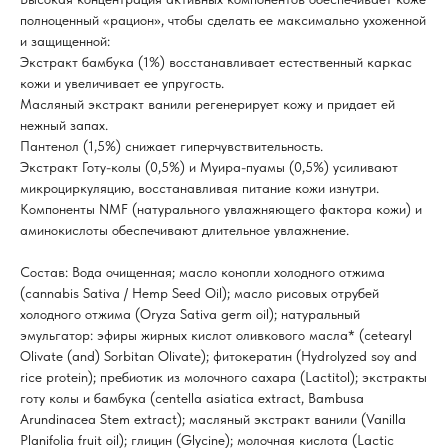
полноценный «рацион», чтобы сделать ее максимально ухоженной
и защищенной:
Экстракт бамбука (1%) восстанавливает естественный каркас
кожи и увеличивает ее упругость.
Масляный экстракт ванили регенерирует кожу и придает ей
нежный запах.
Пантенол (1,5%) снижает гиперчувствительность.
Экстракт Готу-колы (0,5%) и Муира-пуамы (0,5%) усиливают
микроциркуляцию, восстанавливая питание кожи изнутри.
Компоненты NMF (натурального увлажняющего фактора кожи) и
аминокислоты обеспечивают длительное увлажнение.
Состав: Вода очищенная; масло конопли холодного отжима
(cannabis Sativa / Hemp Seed Oil); масло рисовых отрубей
холодного отжима (Oryza Sativa germ oil); натуральный
эмульгатор: эфиры жирных кислот оливкового масла* (cetearyl
Olivate (and) Sorbitan Olivate); фитокератин (Hydrolyzed soy and
rice protein); пребиотик из молочного сахара (Lactitol); экстракты
готу колы и бамбука (centella asiatica extract, Bambusa
Arundinacea Stem extract); масляный экстракт ванили (Vanilla
Planifolia fruit oil); глицин (Glycine); молочная кислота (Lactic