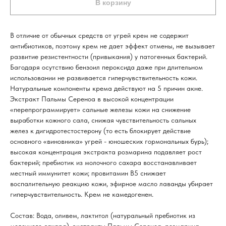
В корзину
В отличие от обычных средств от угрей крем не содержит
антибиотиков, поэтому крем не дает эффект отмены, не вызывает
развитие резистентности (привыкания) у патогенных бактерий.
Багодаря осутствию бензоил пероксида даже при длительном
использовании не развивается гиперчувствительность кожи.
Натуральные компоненты крема действуют на 5 причин акне.
Экстракт Пальмы Сереноа в высокой концентрации
«перепрограммирует» сальные железы кожи на снижение
выработки кожного сала, снижая чувствительность сальных
желез к дигидротестостерону (то есть блокирует действие
основного «виновника» угрей - юношеских гормональных бурь);
высокая концентрация экстракта розмарина подавляет рост
бактерий; пребиотик из молочного сахара восстанавливает
местный иммунитет кожи; провитамин B5 снижает
воспалительную реакцию кожи, эфирное масло лаванды убирает
гиперчувствительность. Крем не камедогенен.
Состав: Вода, оливем, лактитол (натуральный пребиотик из