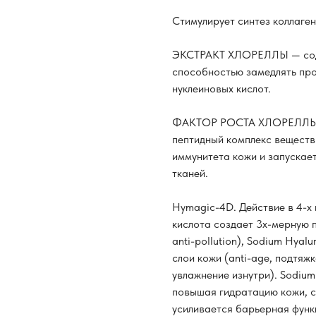
Стимулирует синтез коллаген
ЭКСТРАКТ ХЛОРЕЛЛЫ — соде
способностью замедлять про
нуклеиновых кислот.
ФАКТОР РОСТА ХЛОРЕЛЛЫ CGF
пептидный комплекс веществ
иммунитета кожи и запускае
тканей.
Hymagic-4D. Действие в 4-х
кислота создает 3х-мерную 
anti-pollution), Sodium Hyal
слои кожи (anti-age, подтяж
увлажнение изнутри). Sodium
повышая гидратацию кожи, с
усиливается барьерная функц