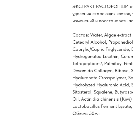
ЭКСТРАКТ РАСТОРОПШИ обл
удаления стареющих клеток,
изменений и восстановить п
Состав: Water, Algae extract (
Cetearyl Alcohol, Propanediol
Caprylic/Capric Triglyceride, 
Hydrogenated Lecithin, Cerami
Tetrapeptide-7, Palmitoyl Pent
Desamido Collagen, Ribose, 
Hyaluronate Crosspolymer, So
Hydrolyzed Hyaluronic Acid, S
Sitosterol, Squalene, Butyros
Oil, Actinidia chinensis (Kiwi
Lactobacillus Ferment Lysate
Объем: 50мл