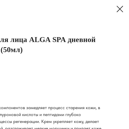
для лица ALGA SPA дневной
(50мл)
омпонентов замедляет процесс старения кожи, в
алуроновой кислоты и пептидами глубоко
цессы регенерации. Крем укрепляет кожу, делает
ой, разглаживает мелкие морщинки и придает коже