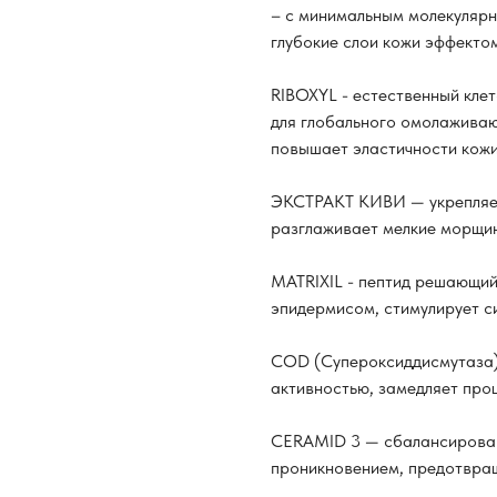
– с минимальным молекуляр
глубокие слои кожи эффектом
RIBOXYL - естественный клет
для глобального омолажива
повышает эластичности кожи 
ЭКСТРАКТ КИВИ — укрепляет 
разглаживает мелкие морщин
MATRIXIL - пептид решающий
эпидермисом, стимулирует си
COD (Супероксиддисмутаза)
активностью, замедляет пр
СERAMID 3 — сбалансирован
проникновением, предотвра