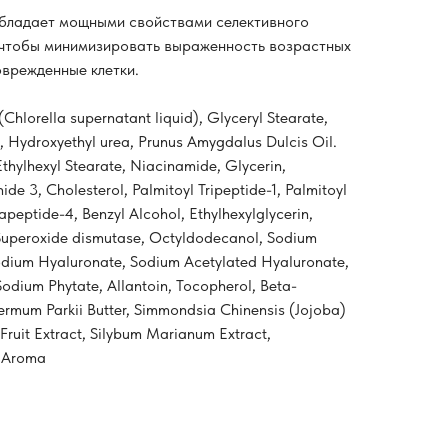
адает мощными свойствами селективного
 чтобы минимизировать выраженность возрастных
оврежденные клетки.
Chlorella supernatant liquid), Glyceryl Stearate,
, Hydroxyethyl urea, Prunus Amygdalus Dulcis Oil.
Ethylhexyl Stearate, Niacinamide, Glycerin,
de 3, Cholesterol, Palmitoyl Tripeptide-1, Palmitoyl
apeptide-4, Benzyl Alcohol, Ethylhexylglycerin,
Superoxide dismutase, Octyldodecanol, Sodium
dium Hyaluronate, Sodium Acetylated Hyaluronate,
odium Phytate, Allantoin, Tocopherol, Beta-
permum Parkii Butter, Simmondsia Chinensis (Jojoba)
) Fruit Extract, Silybum Marianum Extract,
, Aroma