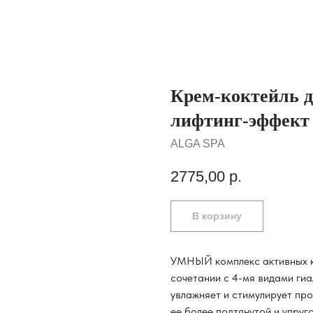
Крем-коктейль 
лифтинг-эффект 
ALGA SPA
2775,00
р.
В корзину
УМНЫЙ комплекс активных к
сочетании с 4-мя видами ги
увлажняет и стимулирует про
ее более подтянутой и упруг