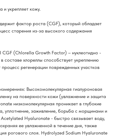
а и укрепляет кожу.
ржит фактор роста (CGF), который обладает
цесс старения из-за высокого содержания
 (Chlorella Growth Factor) – нуклеотидно -
 в составе хлореллы способствует укреплению
т процесс регенерации поврежденных участков
 измерениях: Высокомолекулярная гиалуроновая
пленку на поверхности кожи (увлажнение и защита
uronate низкомолекулярная проникает в глубокие
ка, уплотнение, заживление, борьба с морщинами и
 Acetylated Hyaluronate - быстро связывает воду,
охраняя ее увлажненной в течение дня, также
ия рогового слоя. Hydrolyzed Sodium Hyaluronate