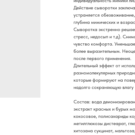
индивидуальность мимики ли
Действие сыворотки заключа
устраняется обезвоживание,
глубина мимических и возрас
Сыворотка экстренно решае
стресс, недосып и т.д). Сним
чувство комфорта. Уменьшает
более выразительным. Неоце
после первого применения.
Длительный эффект от испол
разномолекулярных природны
которые формируют на повер
надолго сохраняющую влагу 
Состав: вода деионизирован
экстракт красных и бурых м
кокосовое, полисахариды ко
метилглюкозы дистеарат, глю
хитозана сукцинат, мальтоз