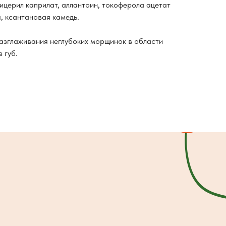
лицерил каприлат, аллантоин, токоферола ацетат
я, ксантановая камедь.
азглаживания неглубоких морщинок в области
 губ.