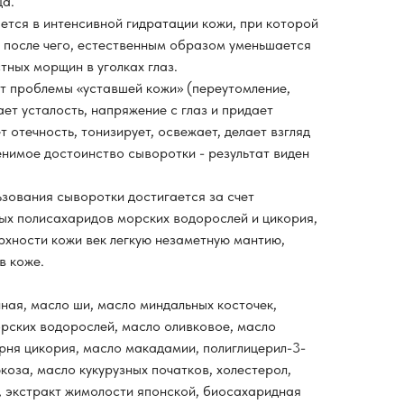
ца.
ется в интенсивной гидратации кожи, при которой
 после чего, естественным образом уменьшается
тных морщин в уголках глаз.
т проблемы «уставшей кожи» (переутомление,
ает усталость, напряжение с глаз и придает
 отечность, тонизирует, освежает, делает взгляд
нимое достоинство сыворотки - результат виден
ьзования сыворотки достигается за счет
х полисахаридов морских водорослей и цикория,
хности кожи век легкую незаметную мантию,
в коже.
ная, масло ши, масло миндальных косточек,
орских водорослей, масло оливковое, масло
рня цикория, масло макадамии, полиглицерил-3-
коза, масло кукурузных початков, холестерол,
а, экстракт жимолости японской, биосахаридная