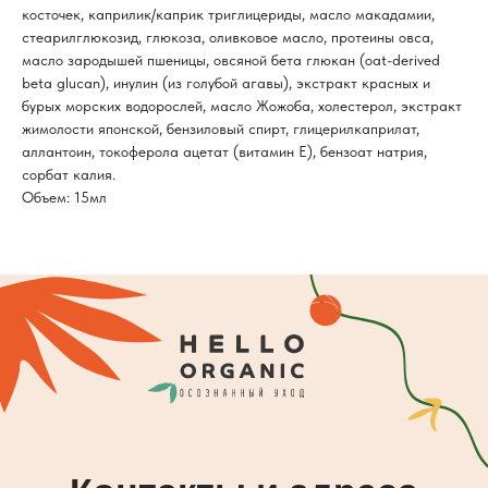
косточек, каприлик/каприк триглицериды, масло макадамии,
стеарилглюкозид, глюкоза, оливковое масло, протеины овса,
масло зародышей пшеницы, овсяной бета глюкан (oat-derived
beta glucan), инулин (из голубой агавы), экстракт красных и
бурых морских водорослей, масло Жожоба, холестерол, экстракт
жимолости японской, бензиловый спирт, глицерилкаприлат,
аллантоин, токоферола ацетат (витамин Е), бензоат натрия,
сорбат калия.
Объем: 15мл