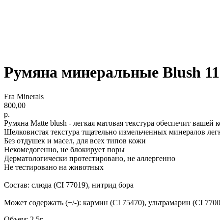
Румяна минеральные Blush 115 
Era Minerals
800,00
р.
Румяна Matte blush - легкая матовая текстура обеспечит ваше
Шелковистая текстура тщательно измельченных минералов лег
Без отдушек и масел, для всех типов кожи
Некомедогенно, не блокирует поры
Дерматологически протестировано, не аллергенно
Не тестировано на животных
Состав: слюда (CI 77019), нитрид бора
Может содержать (+/-): кармин (CI 75470), ультрамарин (CI 7700
Объем: 2,5г