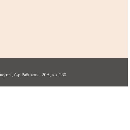
тск, б-р Рябикова, 20А, кв. 280