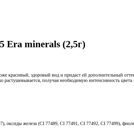
Era minerals (2,5г)
й коже красивый, здоровый вид и придаст ей дополнительный от
ко растушевывается, получая необходимую интенсивность цвета
7), оксиды железа (CI 77489, CI 77491, CI 77492, CI 77499), фио