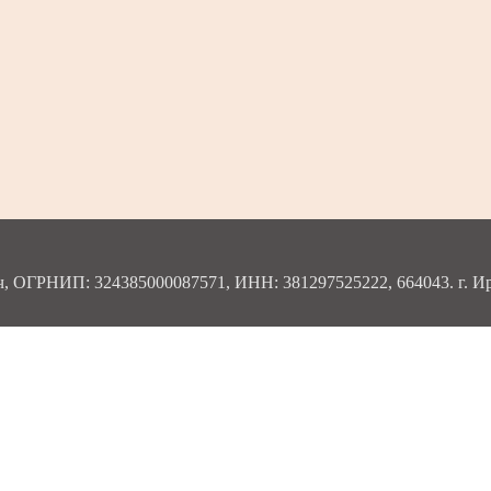
ОГРНИП: 324385000087571, ИНН: 381297525222, 664043. г. Ирку