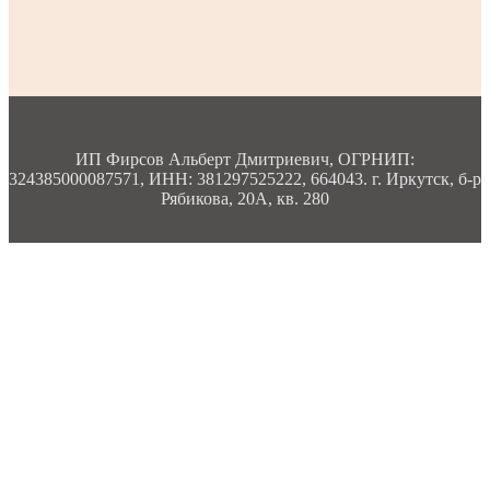
ИП Фирсов Альберт Дмитриевич, ОГРНИП:
324385000087571, ИНН: 381297525222, 664043. г. Иркутск, б-р
Рябикова, 20А, кв. 280