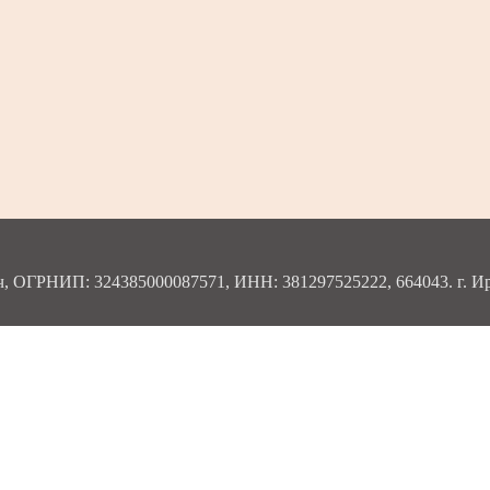
ОГРНИП: 324385000087571, ИНН: 381297525222, 664043. г. Ирку