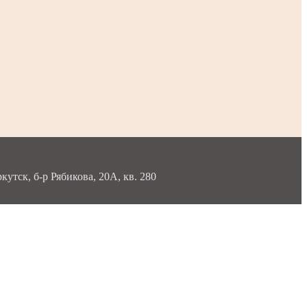
тск, б-р Рябикова, 20А, кв. 280