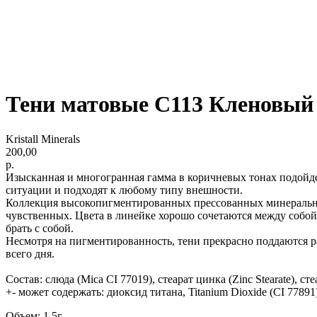
Тени матовые С113 Кленовый 
Kristall Minerals
200,00
р.
Изысканная и многогранная гамма в коричневых тонах подойд
ситуации и подходят к любому типу внешности.
Коллекция высокопигментированных прессованных минеральных
чувственных. Цвета в линейке хорошо сочетаются между собой
брать с собой.
Несмотря на пигментированность, тени прекрасно поддаются рас
всего дня.
Состав: слюда (Mica CI 77019), стеарат цинка (Zinc Stearate), ст
+- может содержать: диоксид титана, Titanium Dioxide (CI 77891)
Объем: 1,5г