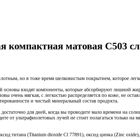
я компактная матовая С503 сли
плотным, но в тоже время шелковистым покрытием, которое легк
вой основы входят компоненты, которые абсорбируют лишний жир
новы очень мягкая, с легкостью распределяется по коже, не ост
тированности и чистый минеральный состав продукта.
достаточно для дней, когда вы проводите мало времени на солнце
ите от ультрафиолетовых лучей не стоит полагаться только на 
оксид титана (Titanium dioxide Cl 77891), оксид цинка (Zinc oxide)