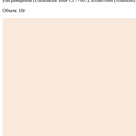
ультрамарины (Ultramarine Blue CI 77007), аллантоин (Allantoin)
Объем: 10г