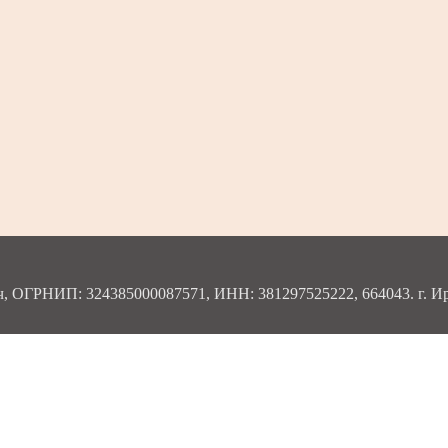
ОГРНИП: 324385000087571, ИНН: 381297525222, 664043. г. Ирку