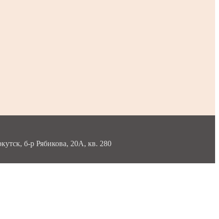
тск, б-р Рябикова, 20А, кв. 280