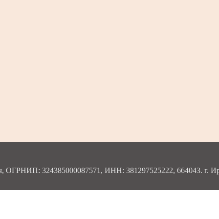
ОГРНИП: 324385000087571, ИНН: 381297525222, 664043. г. Ирку