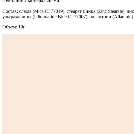
сочетании с минеральными.
Состав: слюда (Mica CI 77019), стеарат цинка (Zinc Stearate), ди
ультрамарины (Ultramarine Blue CI 77007), аллантоин (Allantoin)
Объем: 10г