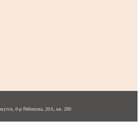
тск, б-р Рябикова, 20А, кв. 280