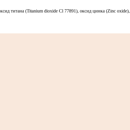
оксид титана (Titanium dioxide Cl 77891), оксид цинка (Zinc oxide)