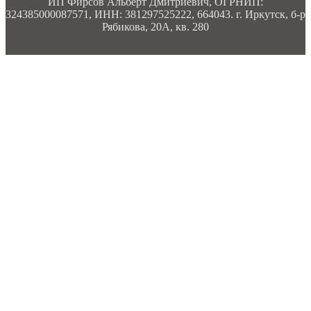
ИП Фирсов Альберт Дмитриевич, ОГРНИП:
324385000087571, ИНН: 381297525222, 664043. г. Иркутск, б-р
Рябикова, 20А, кв. 280