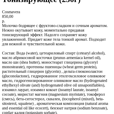
Cosmavera
850,00
р.
Молочко бодрящее с фруктово-сладким и сочным ароматом.
Нежно окутывает кожу, моментально придавая
тонизирующий эффект. Надолго сохраняет кожу
увлажненной. Придает коже тела тонкий аромат. Подходит
для нежной и чувствительной кожи.
Состав: Вода (water), цетеариловый спирт (cetearyl alcohol),
масло абрикосовой косточки (prunus armeniaca kernel oil),
масло ши (shea butter), моностеарат глицерина (glyceryl
monostearate), протеины пшеницы (wheat germ protein),
растительный глицерин (glycerin) , дельта-глюконолактон
(gluconolactone), гидрированное этилгексиловое оливковое
масло, гидрогенизированное оливковое масло (hydrogenated
ethylhexyl olivate (and) hydrogenated olive oil unsaponifiables),
изоамил лаурат, изоамил кокоат (isoamyl laurate, isoamyl
cocoate), миристат магния (magnesium myristate), токоферол
(смесь), бета-ситостерол, сквален, (tocopherol (mixed), beta-
sitosterol, squalene) , ароматическая композиция (natural aroma
and essential oil like ecocert), бензоат натрия (sodium benzoate),
сорбат калия (potassium sorbate).