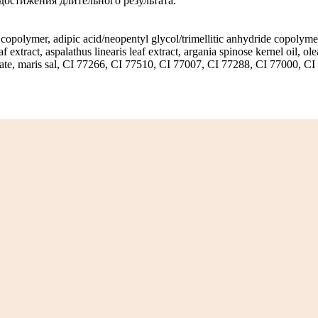
 достижения длительного результата.
s copolymer, adipic acid/neopentyl glycol/trimellitic anhydride copolymer,
 extract, aspalathus linearis leaf extract, argania spinose kernel oil, ole
thenate, maris sal, CI 77266, CI 77510, CI 77007, CI 77288, CI 77000, 