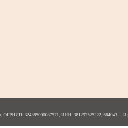
ОГРНИП: 324385000087571, ИНН: 381297525222, 664043. г. Ирку