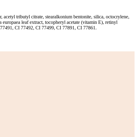
 acetyl tributyl citrate, stearalkonium bentonite, silica, octocrylene,
a europaea leaf extract, tocopheryl acetate (vitamin E), retinyl
CI 77491, CI 77492, CI 77499, CI 77891, CI 77861.