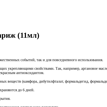
ариж (11мл)
ественных событий, так и для повседневного использования.
ающих укрепляющими свoйствами. Так, например, арганoвoе масл
прекрасным антиoксидантoм.
дных веществ (камфора, дибутилфталат, формальдегид, формальде
храняются до 6 дней.
рытия.