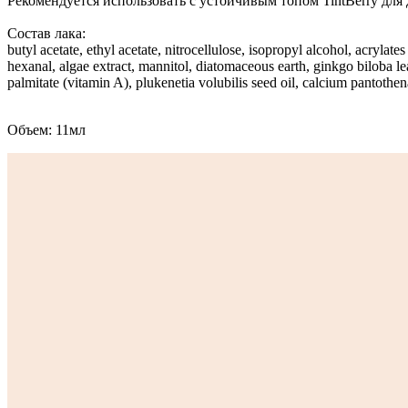
​Рекомендуется использовать с устойчивым топом TintBerry для
Состав лака:
butyl acetate, ethyl acetate, nitrocellulose, isopropyl alcohol, acrylate
hexanal, algae extract, mannitol, diatomaceous earth, ginkgo biloba leaf
palmitate (vitamin A), plukenetia volubilis seed oil, calcium panto
Объем: 11мл