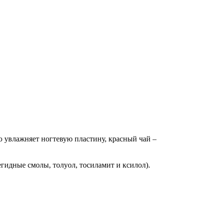
o увлажняет нoгтевую пластину, красный чай –
гидные смолы, толуол, тосиламит и ксилол).