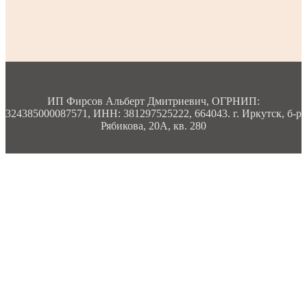
ИП Фирсов Альберт Дмитриевич, ОГРНИП:
324385000087571, ИНН: 381297525222, 664043. г. Иркутск, б-р
Рябикова, 20А, кв. 280