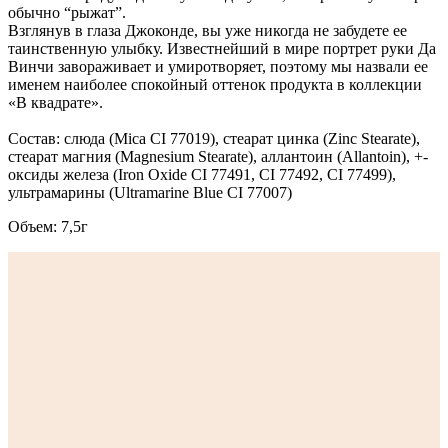
обычно “рыжат”.
Взглянув в глаза Джоконде, вы уже никогда не забудете ее
таинственную улыбку. Известнейший в мире портрет руки Да
Винчи завораживает и умиротворяет, поэтому мы назвали ее
именем наиболее спокойный оттенок продукта в коллекции
«В квадрате».
Состав: слюда (Mica CI 77019), стеарат цинка (Zinc Stearate),
стеарат магния (Magnesium Stearate), аллантоин (Allantoin), +-
оксиды железа (Iron Oxide CI 77491, CI 77492, CI 77499),
ультрамарины (Ultramarine Blue CI 77007)
Объем: 7,5г