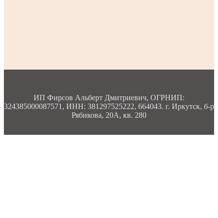
ИП Фирсов Альберт Дмитриевич, ОГРНИП:
324385000087571, ИНН: 381297525222, 664043. г. Иркутск, б-р
Рябикова, 20А, кв. 280