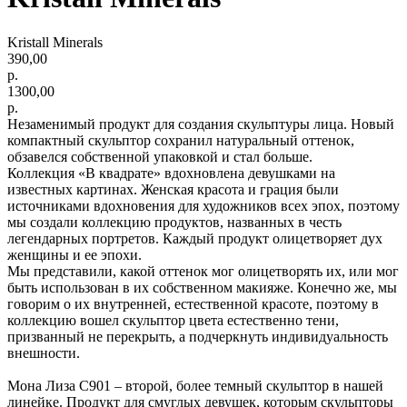
Kristall Minerals
390,00
р.
1300,00
р.
Незаменимый продукт для создания скульптуры лица. Новый
компактный скульптор сохранил натуральный оттенок,
обзавелся собственной упаковкой и стал больше.
Коллекция «В квадрате» вдохновлена девушками на
известных картинах. Женская красота и грация были
источниками вдохновения для художников всех эпох, поэтому
мы создали коллекцию продуктов, названных в честь
легендарных портретов. Каждый продукт олицетворяет дух
женщины и ее эпохи.
Мы представили, какой оттенок мог олицетворять их, или мог
быть использован в их собственном макияже. Конечно же, мы
говорим о их внутренней, естественной красоте, поэтому в
коллекцию вошел скульптор цвета естественно тени,
призванный не перекрыть, а подчеркнуть индивидуальность
внешности.
Мона Лиза С901 – второй, более темный скульптор в нашей
линейке. Продукт для смуглых девушек, которым скульпторы