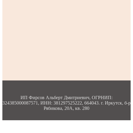
ИП Фирсов Альберт Дмитриевич, ОГРНИП:
324385000087571, ИНН: 381297525222, 664043. г. Иркутск, б-р
Рябикова, 20А, кв. 280