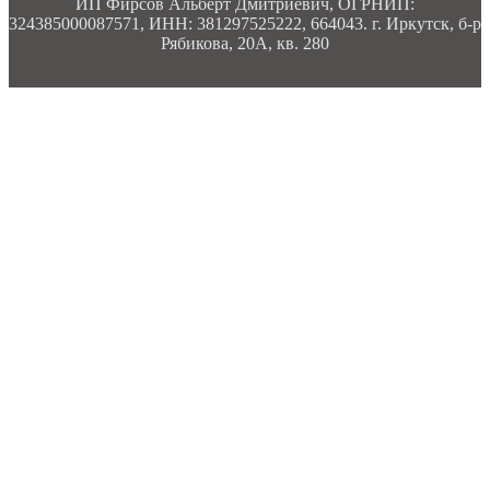
ИП Фирсов Альберт Дмитриевич, ОГРНИП:
324385000087571, ИНН: 381297525222, 664043. г. Иркутск, б-р
Рябикова, 20А, кв. 280