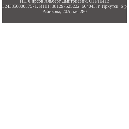
ИП Фирсов Альберт Дмитриевич, ОГРНИП:
324385000087571, ИНН: 381297525222, 664043. г. Иркутск, б-р
Рябикова, 20А, кв. 280