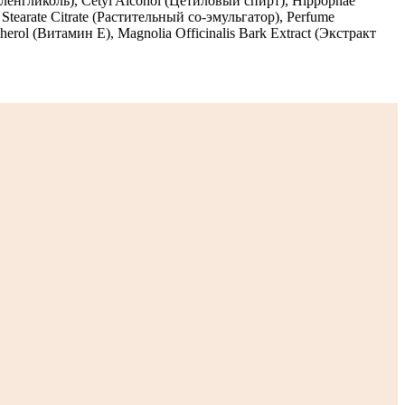
иленгликоль), Cetyl Alcohol (Цетиловый спирт), Hippophae
Stearate Citrate (Растительный со-эмульгатор), Perfume
ol (Витамин Е), Magnolia Officinalis Bark Extract (Экстракт