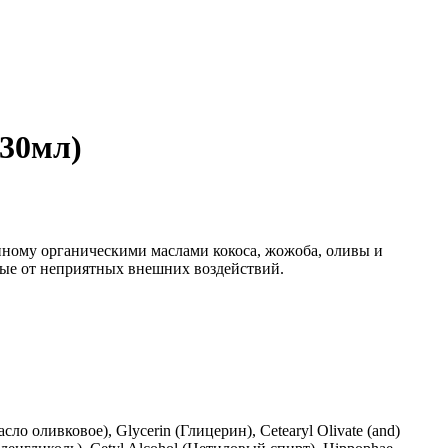
30мл)
енному органическими маслами кокоса, жожоба, оливы и
ные от неприятных внешних воздействий.
асло оливковое), Glycerin (Глицерин), Cetearyl Olivate (and)