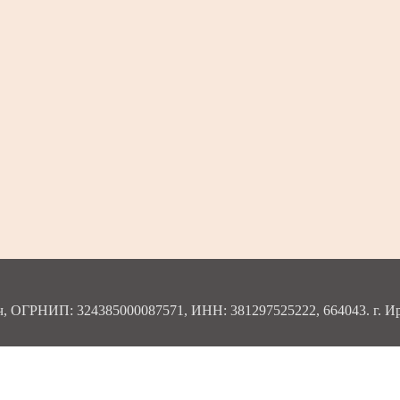
ОГРНИП: 324385000087571, ИНН: 381297525222, 664043. г. Ирку