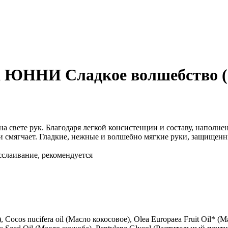
na ЮННИ Сладкое волшебство (
а свете рук. Благодаря легкой консистенции и составу, наполн
и смягчает. Гладкие, нежные и волшебно мягкие руки, защищен
сслаивание, рекомендуется
 Cocos nucifera oil (Масло кокосовое), Olea Europaea Fruit Oil* (М