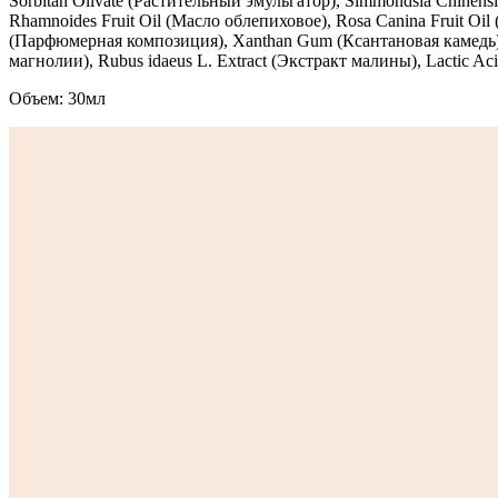
Sorbitan Olivate (Растительный эмульгатор), Simmondsia Chinens
Rhamnoides Fruit Oil (Масло облепиховое), Rosa Canina Fruit Oil
(Парфюмерная композиция), Xanthan Gum (Ксантановая камедь), M
магнолии), Rubus idaeus L. Extract (Экстракт малины), Lactic Ac
Объем: 30мл