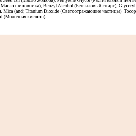
is Seed Oil (Масло жожоба), Pentylene Glycol (Растительный пент
 (Масло шиповника), Benzyl Alcohol (Бензиловый спирт), Glyceryl 
ica (and) Titanium Dioxide (Светоотражающие частицы), Tocopher
id (Молочная кислота).