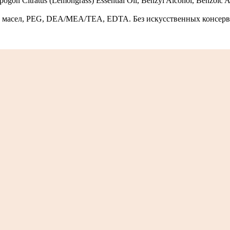
ogon Сitratus (Lemongrass) Essential Oil, Benzyl Alcohol, Benzoic Ac
 масел, PEG, DEA/MEA/TEA, EDTA. Без искусственных консерва