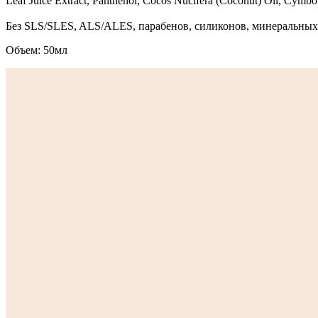
Leaf Juice Extract, Panthenol, Cocos Nucifera (Coconut) Oil, Cymbop
Без SLS/SLES, ALS/ALES, парабенов, силиконов, минеральных
Объем: 50мл