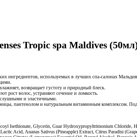
nses Tropic spa Maldives (50мл
ских ингредиентов, используемых в лучших спа-салонах Мальди
щими.
влажняет, возвращает густоту и природный блеск.
ют рост волос, устраняют сечение и ломкость.
послушными и эластичными.
ницы, пантенолом и натуральным витаминным комплексом. Подх
yl Isethionate, Glycerin, Guar Hydroxypropyltrimonium Chloride, Hy
actic Acid, Ananas Sativus (Pineapple) Extract, Citrus Paradisi (Grapef