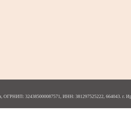
ОГРНИП: 324385000087571, ИНН: 381297525222, 664043. г. Ирку