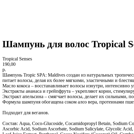
Шампунь для волос Tropical Se
Tropical Senses
190,00
р.
Шампунь Tropic SPA: Maldives создан из натуральных тропиче
питает волосы, делая их более мягкими, эластичными и блестя
Масло кокоса – восстанавливает волосы изнутри, интенсивно у
Экстракты ананаса и грейпфрута – укрепляют корни, стимулиру
Экстракт апельсина – смягчает волосы, делает их сильными, 
Формула шампуня обогащена соком алоэ вера, протеинами пше
Подходит для веганов.
Состав: Aqua, Coco-Glucoside, Cocamidopropyl Betain, Sodium Coco
Ascorbic Acid, Sodium Ascorbate, Sodium Salicylate, Glycolic Acid, L