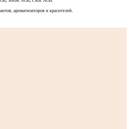
id, Sorbic Acid, Citric Acid.
нтов, ароматизаторов и красителей.