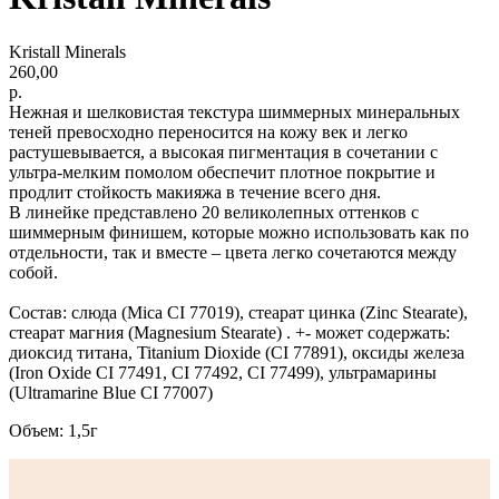
Kristall Minerals
260,00
р.
Нежная и шелковистая текстура шиммерных минеральных
теней превосходно переносится на кожу век и легко
растушевывается, а высокая пигментация в сочетании с
ультра-мелким помолом обеспечит плотное покрытие и
продлит стойкость макияжа в течение всего дня.
В линейке представлено 20 великолепных оттенков с
шиммерным финишем, которые можно использовать как по
отдельности, так и вместе – цвета легко сочетаются между
собой.
Состав: слюда (Mica CI 77019), стеарат цинка (Zinc Stearate),
стеарат магния (Magnesium Stearate) . +- может содержать:
диоксид титана, Titanium Dioxide (CI 77891), оксиды железа
(Iron Oxide CI 77491, CI 77492, CI 77499), ультрамарины
(Ultramarine Blue CI 77007)
Объем: 1,5г