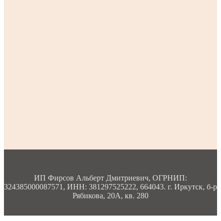
ИП Фирсов Альберт Дмитриевич, ОГРНИП:
324385000087571, ИНН: 381297525222, 664043. г. Иркутск, б-р
Рябикова, 20А, кв. 280