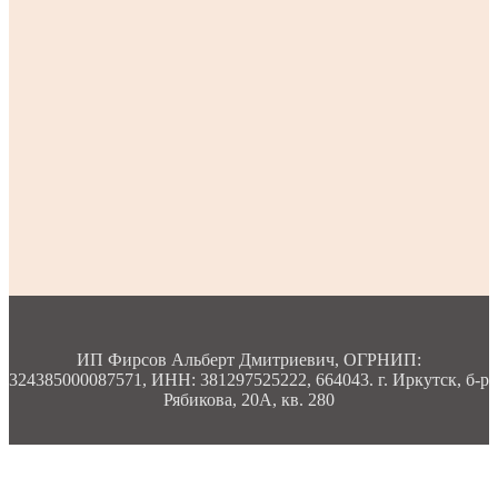
ИП Фирсов Альберт Дмитриевич, ОГРНИП:
324385000087571, ИНН: 381297525222, 664043. г. Иркутск, б-р
Рябикова, 20А, кв. 280