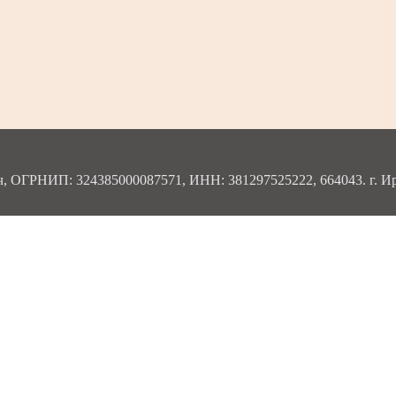
ОГРНИП: 324385000087571, ИНН: 381297525222, 664043. г. Ирку