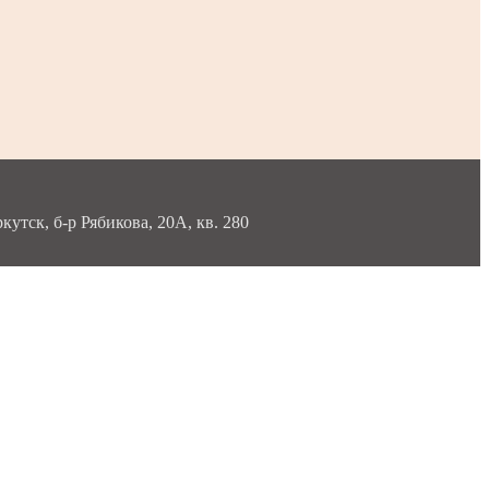
тск, б-р Рябикова, 20А, кв. 280