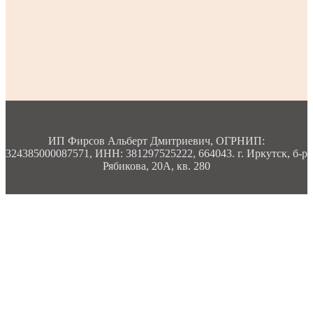
ИП Фирсов Альберт Дмитриевич, ОГРНИП:
324385000087571, ИНН: 381297525222, 664043. г. Иркутск, б-р
Рябикова, 20А, кв. 280