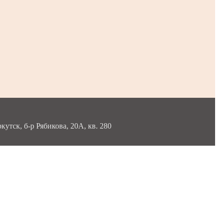
тск, б-р Рябикова, 20А, кв. 280