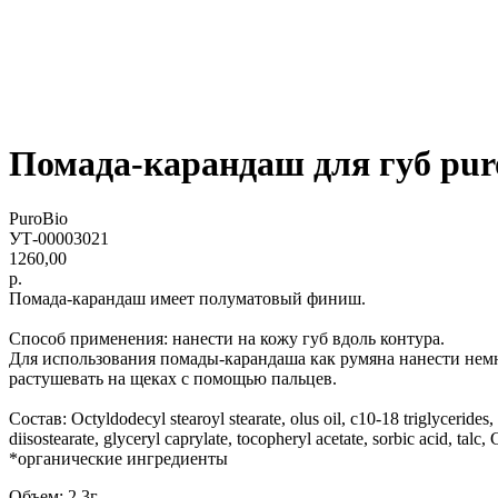
Помада-карандаш для губ pur
PuroBio
УТ-00003021
1260,00
р.
Помада-карандаш имеет полуматовый финиш.
Способ применения: нанести на кожу губ вдоль контура.
Для использования помады-карандаша как румяна нанести немн
растушевать на щеках с помощью пальцев.
Состав: Octyldodecyl stearoyl stearate, olus oil, c10-18 triglycerides,
diisostearate, glyceryl caprylate, tocopheryl acetate, sorbic acid, talc
*органические ингредиенты
Объем: 2,3г