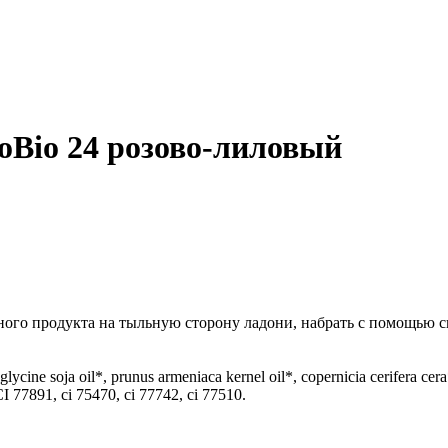
oBio 24 розово-лиловый
ого продукта на тыльную сторону ладони, набрать с помощью с
 glycine soja oil*, prunus armeniaca kernel oil*, copernicia cerifera cer
, CI 77891, ci 75470, ci 77742, ci 77510.