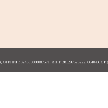
ОГРНИП: 324385000087571, ИНН: 381297525222, 664043. г. Ирку