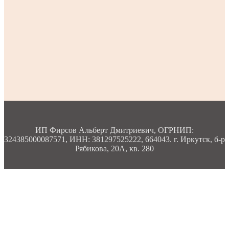
ИП Фирсов Альберт Дмитриевич, ОГРНИП:
324385000087571, ИНН: 381297525222, 664043. г. Иркутск, б-р
Рябикова, 20А, кв. 280