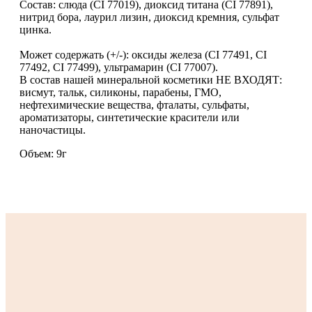
Состав: слюда (CI 77019), диоксид титана (CI 77891),
нитрид бора, лаурил лизин, диоксид кремния, сульфат
цинка.
Может содержать (+/-): оксиды железа (CI 77491, CI
77492, CI 77499), ультрамарин (CI 77007).
В состав нашей минеральной косметики НЕ ВХОДЯТ:
висмут, тальк, силиконы, парабены, ГМО,
нефтехимические вещества, фталаты, сульфаты,
ароматизаторы, синтетические красители или
наночастицы.
Объем: 9г