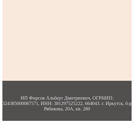
ИП Фирсов Альберт Дмитриевич, ОГРНИП:
324385000087571, ИНН: 381297525222, 664043. г. Иркутск, б-р
Рябикова, 20А, кв. 280