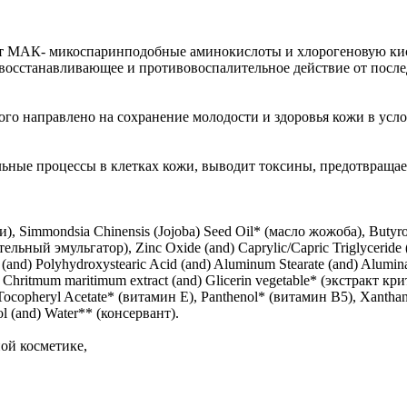
жат МАК- микоспаринподобные аминокислоты и хлорогеновую ки
, восстанавливающее и противовоспалительное действие от пос
ого направлено на сохранение молодости и здоровья кожи в усло
ьные процессы в клетках кожи, выводит токсины, предотвращае
, Simmondsia Chinensis (Jojoba) Seed Oil* (масло жожоба), Butyro
льный эмульгатор), Zinc Oxide (and) Caprylic/Capric Triglyceride (
e (and) Polyhydroxystearic Acid (and) Aluminum Stearate (and) Alumi
) Chritmum maritimum extract (and) Glicerin vegetable* (экстракт кри
Tocopheryl Acetate* (витамин Е), Panthenol* (витамин В5), Xanthan 
l (and) Water** (консервант).
ой косметике,