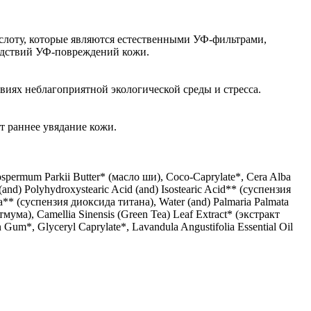
слоту, которые являются естественными УФ-фильтрами,
ледствий УФ-повреждений кожи.
виях неблагоприятной экологической среды и стресса.
т раннее увядание кожи.
spermum Parkii Butter* (масло ши), Coco-Caprylate*, Cera Alba
and) Polyhydroxystearic Acid (and) Isostearic Acid** (суспензия
na** (суспензия диоксида титана), Water (and) Palmaria Palmata
тмума), Camellia Sinensis (Green Tea) Leaf Extract* (экстракт
Gum*, Glyceryl Caprylate*, Lavandula Angustifolia Essential Oil