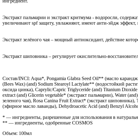
ингредиент.
Экстракт пальмарии и экстракт критмума - водоросли, содер
увеличивают spf защиту, увлажняют, имеют анти-эйдж эффект
Экстракт зелёного чая – мощный антиоксидант, действие котор
Экстракт шиповника – регулирует окислительно-восстановител
Состав/INCI: Aqua*, Pongamia Glabra Seed Oil** (масло каранджи)
(Bees Wax) (and) Sodium Stearoyl Lactylate** (водостойкий растите
оксида цинка), Caprylic/Capric Triglyceride (and) Titanium Dioxid
extract (and) Glicerin vegetable* (экстракт пальмарии), Water (and
зеленого чая), Rosa Canina Fruit Extract* (экстракт шиповника), 
(эфирное масло лаванды), Dehydroacetic Acid (and) Benzyl Alcoho
* — ингредиенты, разрешенные для использования в натуральн
** — ингредиенты, одобренные COSMOS
Объем: 100мл