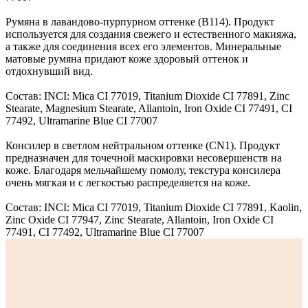
Румяна в лавандово-пурпурном оттенке (B114). Продукт
используется для создания свежего и естественного макияжа,
а также для соединения всех его элементов. Минеральные
матовые румяна придают коже здоровый оттенок и
отдохнувший вид.
Состав: INCI: Mica CI 77019, Titanium Dioxide CI 77891, Zinc
Stearate, Magnesium Stearate, Allantoin, Iron Oxide CI 77491, CI
77492, Ultramarine Blue CI 77007
Консилер в светлом нейтральном оттенке (CN1). Продукт
предназначен для точечной маскировки несовершенств на
коже. Благодаря мельчайшему помолу, текстура консилера
очень мягкая и с легкостью распределяется на коже.
Состав: INCI: Mica CI 77019, Titanium Dioxide CI 77891, Kaolin,
Zinc Oxide CI 77947, Zinc Stearate, Allantoin, Iron Oxide CI
77491, CI 77492, Ultramarine Blue CI 77007