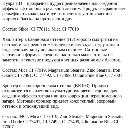
Пудра HD – прозрачная пудра предназначена для создания
эффекта «фотошопа в реальной жизни». Продукт выравнивает
рельефность кожи, матирует и препятствует появлению
жирного блеска на протяжении дня.
Состав: Silica (CI 77811), Mica CI 77019
Хайлайтер в банановом оттенке (H2) хорошо смотрится на
светлой и загорелой коже, подчеркивает скульптуру лица и
подсвечивает кожу деликатным сиянием. Сатиновые
частички в формуле средства настолько малы, что вы не
заметите в текстуре продукта крупных различимых блесток.
Состав: Mica CI 77019, Magnesium Stearate, Zinc Stearate, Iron
Oxide CI 77491, CI 77492, CI 77499, Ultramarine Blue CI 77007
Бронзер в серо-коричневом оттенке (BR103). Продукт
используется в качестве скульптурирующего средства, для
создания эффекта загара или для коррекции неравномерного
загара. Матовый бронзер придает коже теплый, здоровый
оттенок и отдохнувший вид.
Состав: INCI: Mica CI 77019, Zinc Stearate, Magnesium Stearate,
Iron Oxide CI 77491, CI 77492, CI 77499, Ultramarine Blue CI
77007