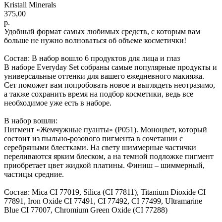
Kristall Minerals
375,00
р.
Удобный формат самых любимых средств, с которым вам
больше не нужно волноваться об объеме косметички!
Состав: В набор вошло 6 продуктов для лица и глаз
В наборе Everyday Set собраны самые популярные продукты и
универсальные оттенки для вашего ежедневного макияжа.
Сет поможет вам попробовать новое и выглядеть неотразимо,
а также сохранить время на подбор косметики, ведь все
необходимое уже есть в наборе.
В набор вошли:
Пигмент «Жемчужные пуанты» (Р051). Моноцвет, который
состоит из пыльно-розового пигмента в сочетании с
серебряными блестками. На свету шиммерные частички
переливаются ярким блеском, а на темной подложке пигмент
приобретает цвет жидкой платины. Финиш – шиммерный,
частицы средние.
Состав: Mica CI 77019, Silica (CI 77811), Titanium Dioxide CI
77891, Iron Oxide CI 77491, CI 77492, CI 77499, Ultramarine
Blue CI 77007, Chromium Green Oxide (CI 77288)