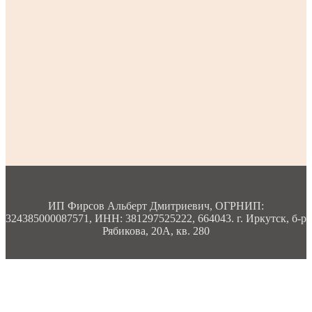
ИП Фирсов Альберт Дмитриевич, ОГРНИП:
324385000087571, ИНН: 381297525222, 664043. г. Иркутск, б-р
Рябикова, 20А, кв. 280