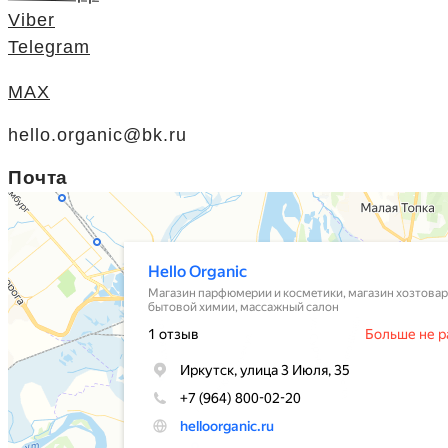
Viber
Telegram
MAX
hello.organic@bk.ru
Почта