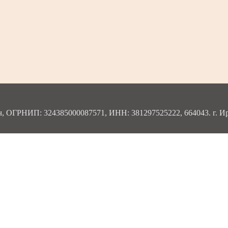
ОГРНИП: 324385000087571, ИНН: 381297525222, 664043. г. Ирку