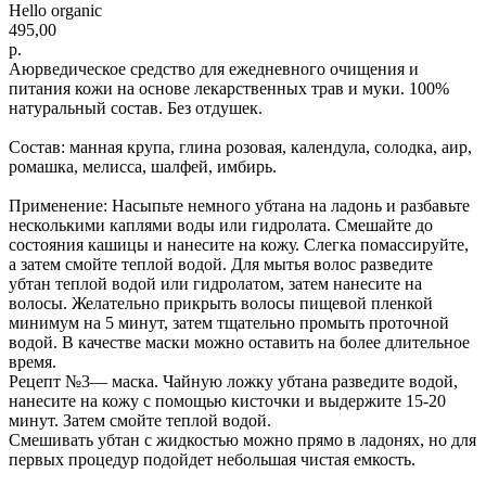
Hello organic
495,00
р.
Аюрведическое средство для ежедневного очищения и
питания кожи на основе лекарственных трав и муки. 100%
натуральный состав. Без отдушек.
Состав: манная крупа, глина розовая, календула, солодка, аир,
ромашка, мелисса, шалфей, имбирь.
Применение: Насыпьте немного убтана на ладонь и разбавьте
несколькими каплями воды или гидролата. Смешайте до
состояния кашицы и нанесите на кожу. Слегка помассируйте,
а затем смойте теплой водой. Для мытья волос разведите
убтан теплой водой или гидролатом, затем нанесите на
волосы. Желательно прикрыть волосы пищевой пленкой
минимум на 5 минут, затем тщательно промыть проточной
водой. В качестве маски можно оставить на более длительное
время.
Рецепт №3— маска. Чайную ложку убтана разведите водой,
нанесите на кожу с помощью кисточки и выдержите 15-20
минут. Затем смойте теплой водой.
Смешивать убтан с жидкостью можно прямо в ладонях, но для
первых процедур подойдет небольшая чистая емкость.