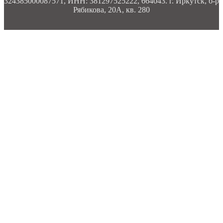
324385000087571, ИНН: 381297525222, 664043. г. Иркутск, б-р
Рябикова, 20А, кв. 280