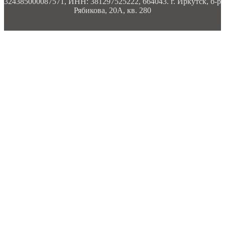
324385000087571, ИНН: 381297525222, 664043. г. Иркутск, б-р
Рябикова, 20А, кв. 280