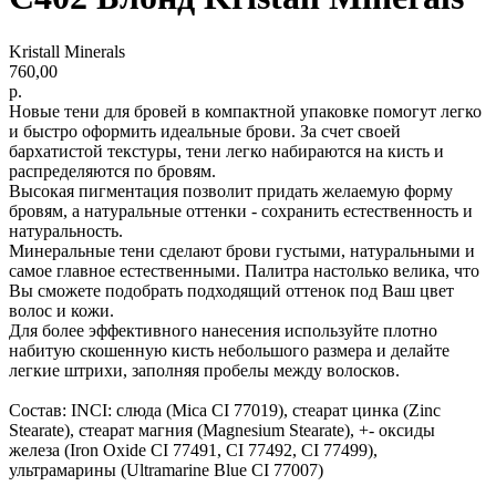
Kristall Minerals
760,00
р.
Новые тени для бровей в компактной упаковке помогут легко
и быстро оформить идеальные брови. За счет своей
бархатистой текстуры, тени легко набираются на кисть и
распределяются по бровям.
Высокая пигментация позволит придать желаемую форму
бровям, а натуральные оттенки - сохранить естественность и
натуральность.
Минеральные тени сделают брови густыми, натуральными и
самое главное естественными. Палитра настолько велика, что
Вы сможете подобрать подходящий оттенок под Ваш цвет
волос и кожи.
Для более эффективного нанесения используйте плотно
набитую скошенную кисть небольшого размера и делайте
легкие штрихи, заполняя пробелы между волосков.
Состав: INCI: слюда (Mica CI 77019), стеарат цинка (Zinc
Stearate), стеарат магния (Magnesium Stearate), +- оксиды
железа (Iron Oxide CI 77491, CI 77492, CI 77499),
ультрамарины (Ultramarine Blue CI 77007)