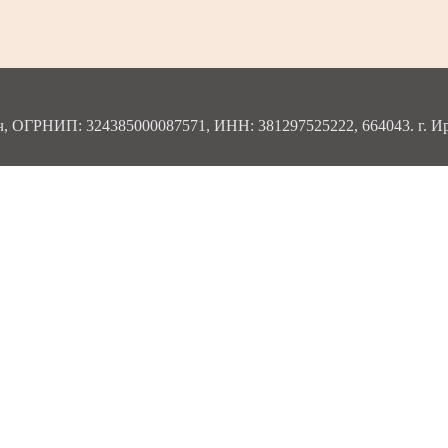
ОГРНИП: 324385000087571, ИНН: 381297525222, 664043. г. Ирку