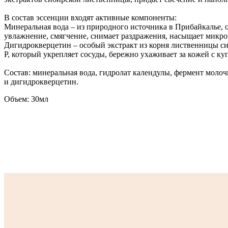
В состав эссенции входят активные компоненты:
Минеральная вода – из природного источника в Прибайкалье, о
увлажнение, смягчение, снимает раздражения, насыщает микр
Дигидрокверцетин – особый экстракт из корня лиственницы си
Р, который укрепляет сосуды, бережно ухаживает за кожей с к
Состав: минеральная вода, гидролат календулы, фермент молоч
и дигидрокверцетин.
Объем: 30мл