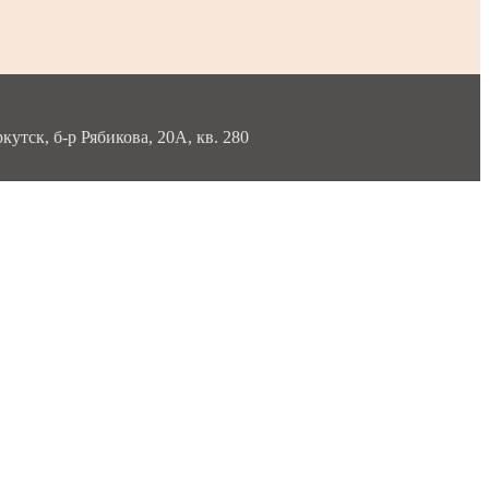
тск, б-р Рябикова, 20А, кв. 280