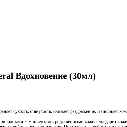
eral Вдохновение (30мл)
страняет сухость, стянутость, снимает раздражение. Наполняет 
а природными компонентами, родственными коже. Она дарит кож
яет силой и здоровьем изнутри. Подходит для любого типа кожи