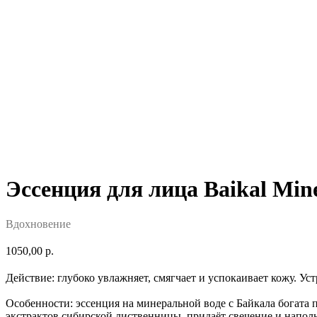
Эссенция для лица Baikal Min
Вдохновение
1050,00
р.
Действие: глубоко увлажняет, смягчает и успокаивает кожу. У
Особенности: эссенция на минеральной воде с Байкала богат
экстрактов сибирской лиственницы, придаёт свечение и наполн