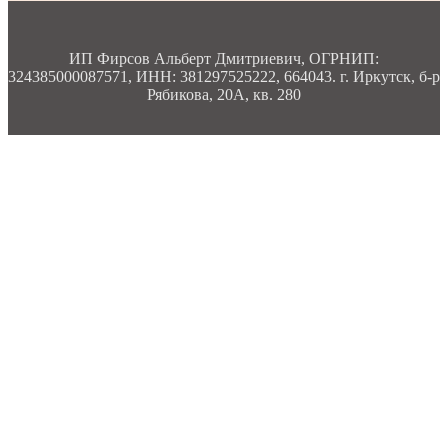
ИП Фирсов Альберт Дмитриевич, ОГРНИП:
324385000087571, ИНН: 381297525222, 664043. г. Иркутск, б-р
Рябикова, 20А, кв. 280