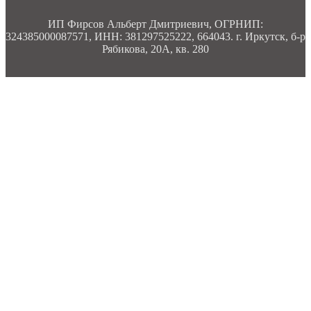
ИП Фирсов Альберт Дмитриевич, ОГРНИП:
324385000087571, ИНН: 381297525222, 664043. г. Иркутск, б-р
Рябикова, 20А, кв. 280